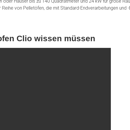
en oder Häuser bis zu 140 Quadratmeter und 24 kW für große R
 Reihe von Pelletöfen, die mit Standard-Endverarbeitungen und -E
tofen Clio wissen müssen