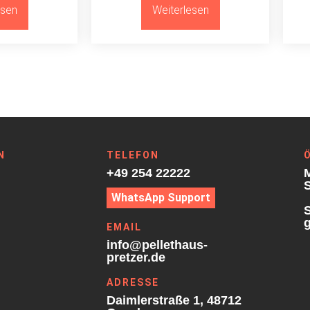
esen
Weiterlesen
N
TELEFON
+49 254 22222
M
S
WhatsApp Support
g
EMAIL
info@pellethaus-
pretzer.de
ADRESSE
Daimlerstraße 1, 48712