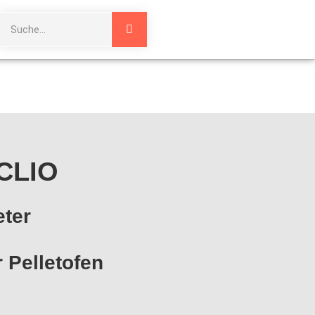
 CLIO
eter
 Pelletofen