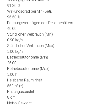
91.30 %
Wirkungsgrad bei Min.-Betr.
96.50 %
Fassungsvermögen des Pelletbehälters
40.00 lt
Stündlicher Verbrauch (Min)
0.90 kg/h
Stündlicher Verbrauch (Max)
5.00 kg/h
Betriebsautonomie (Min)
26.00 h
Betriebsautonomie (Max)
5.00 h
Heizbarer Rauminhalt
560m³ (*)
Rauchgasaustritt
8 cm
Netto-Gewicht