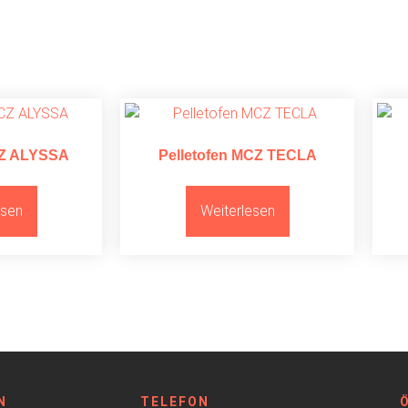
CZ ALYSSA
Pelletofen MCZ TECLA
esen
Weiterlesen
N
TELEFON