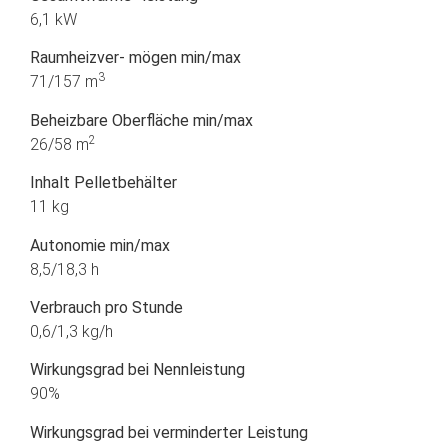
6,1 kW
Raumheizver- mögen min/max
3
71/157 m
Beheizbare Oberfläche min/max
2
26/58 m
Inhalt Pelletbehälter
11 kg
Autonomie min/max
8,5/18,3 h
Verbrauch pro Stunde
0,6/1,3 kg/h
Wirkungsgrad bei Nennleistung
90%
Wirkungsgrad bei verminderter Leistung