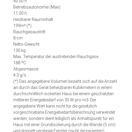
40.00 h
Betriebsautonomie (Max)
11.00 h
Heizbarer Rauminhalt
199m³ (*)
Rauchgasaustritt
8 cm
Netto-Gewicht
130 kg
Max. Temperatur der austretenden Rauchgase
188 ºC
Abgasmasse
4.3 g/s
(*) Das angegebene Volumen bezieht sich auf die Anzahl
an durch das Gerät beheizbaren Kubikmetern in einem
durchschnittlich isolierten Haus bei einem geschätzten
mittleren Energiebedarf von 35 W pro m3. Der
angegebene Wert kann nicht für die gesetzlich
vorgeschriebene Energiebedarfsberechnung verwendet
werden, sondern dient lediglich als Anhaltspunkt für ein
Haus mit einer Grundisolierung durch die Wände (5 cm)
und doppelt verglaste Fenster (nicht die neuesten).